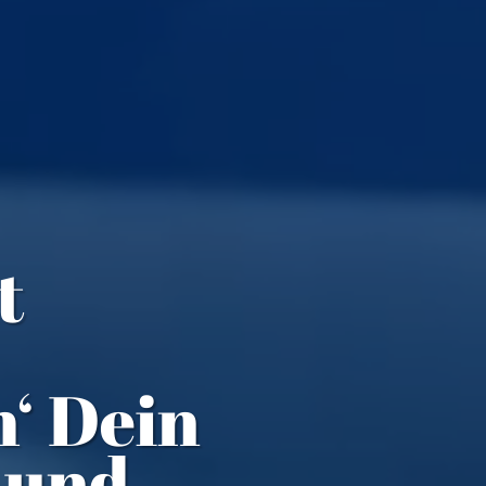
t
h‘ Dein
 und